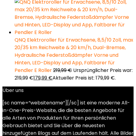
QNQ Elektroroller für Erwachsene, 8,5/10 Zoll, max
20/35 km Reichweite & 20 km/h, Dual-Bremse,
Hydraulische Federstoßdämpfer Vorne und
Hinten, LED-Display und App, Faltbarer für
Pendler E Roller
219,99
€
Ursprünglicher Preis war:
219,99 €
179,99
€
Aktueller Preis ist: 179,99 €.
Über uns
[sc name=“websitename“][/sc] ist eine moderne All-
in-One-Preis-Website, die die besten Angebote für
alle Arten von Produkten für Ihren persönlichen
Gebrauch bietet und Sie über die neuesten
hinzugefügten Blogs auf dem Laufenden hält. Alle Bilder