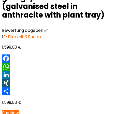
(galvanised steel in
anthracite with plant tray)
Bewertung abgeben ✅
1
E-Bike mit 3 Rädern
1,599,00
€
Facebook
WhatsApp
LinkedIn
XING
Teilen
1,599,00
€
Buy Now