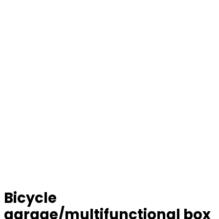
Bicycle
garage/multifunctional box