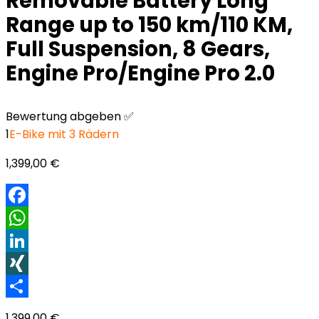
Removable Battery Long
Range up to 150 km/110 KM,
Full Suspension, 8 Gears,
Engine Pro/Engine Pro 2.0
Bewertung abgeben ✅
1
E-Bike mit 3 Rädern
1,399,00
€
Facebook
WhatsApp
LinkedIn
XING
Teilen
1,399,00
€