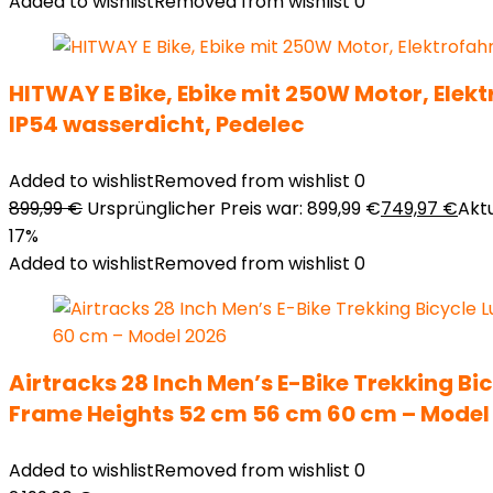
Added to wishlist
Removed from wishlist
0
HITWAY E Bike, Ebike mit 250W Motor, Elekt
IP54 wasserdicht, Pedelec
Added to wishlist
Removed from wishlist
0
899,99
€
Ursprünglicher Preis war: 899,99 €
749,97
€
Aktu
17%
Added to wishlist
Removed from wishlist
0
Airtracks 28 Inch Men’s E-Bike Trekking B
Frame Heights 52 cm 56 cm 60 cm – Model
Added to wishlist
Removed from wishlist
0