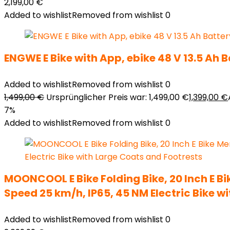
2,199,00
€
Added to wishlist
Removed from wishlist
0
ENGWE E Bike with App, ebike 48 V 13.5 Ah 
Added to wishlist
Removed from wishlist
0
1,499,00
€
Ursprünglicher Preis war: 1,499,00 €
1,399,00
€
7%
Added to wishlist
Removed from wishlist
0
MOONCOOL E Bike Folding Bike, 20 Inch E Bi
Speed 25 km/h, IP65, 45 NM Electric Bike w
Added to wishlist
Removed from wishlist
0