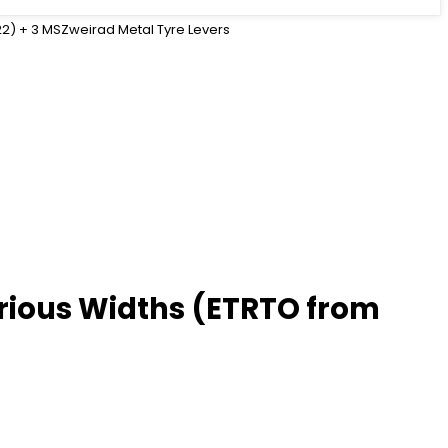
622) + 3 MSZweirad Metal Tyre Levers
Various Widths (ETRTO from