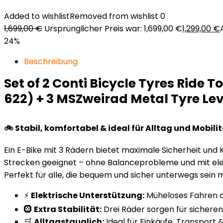
Added to wishlist
Removed from wishlist
0
1,699,00
€
Ursprünglicher Preis war: 1,699,00 €
1,299,00
€
24%
Beschreibung
Set of 2 Conti Bicycle Tyres Ride 
622) + 3 MSZweirad Metal Tyre Le
🚲 Stabil, komfortabel & ideal für Alltag und Mobili
Ein E-Bike mit 3 Rädern bietet maximale Sicherheit und 
Strecken geeignet – ohne Balanceprobleme und mit ele
Perfekt für alle, die bequem und sicher unterwegs sein
⚡
Elektrische Unterstützung:
Müheloses Fahren a
🛞
Extra Stabilität:
Drei Räder sorgen für sichere
🛒
Alltagstauglich:
Ideal für Einkäufe, Transport