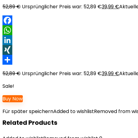
52,89
€
Ursprünglicher Preis war: 52,89 €
39,99
€
Aktuelle
Facebook
WhatsApp
LinkedIn
XING
Teilen
52,89
€
Ursprünglicher Preis war: 52,89 €
39,99
€
Aktuelle
Sale!
Buy Now
Für später speichern
Added to wishlist
Removed from wis
Related Products