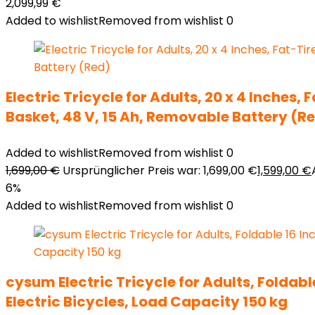
2,099,99
€
Added to wishlist
Removed from wishlist
0
Electric Tricycle for Adults, 20 x 4 Inches,
Basket, 48 V, 15 Ah, Removable Battery (R
Added to wishlist
Removed from wishlist
0
1,699,00
€
Ursprünglicher Preis war: 1,699,00 €
1,599,00
€
6%
Added to wishlist
Removed from wishlist
0
cysum Electric Tricycle for Adults, Foldab
Electric Bicycles, Load Capacity 150 kg