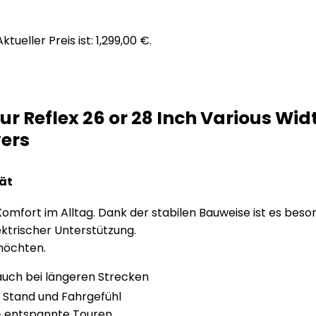
Aktueller Preis ist: 1,299,00 €.
Tour Reflex 26 or 28 Inch Various W
vers
tät
Komfort im Alltag. Dank der stabilen Bauweise ist es bes
ktrischer Unterstützung.
 möchten.
uch bei längeren Strecken
n Stand und Fahrgefühl
 & entspannte Touren