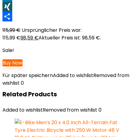
LinkedIn
XING
Teilen
115,99
€
Ursprünglicher Preis war:
115,99 €
98,59
€
Aktueller Preis ist: 98,59 €.
Sale!
Buy Now
Für später speichern
Added to wishlist
Removed from
wishlist
0
Related Products
Added to wishlist
Removed from wishlist
0