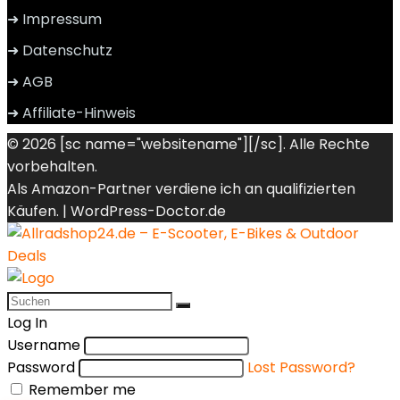
➜ Impressum
➜ Datenschutz
➜ AGB
➜ Affiliate-Hinweis
© 2026 [sc name="websitename"][/sc]. Alle Rechte
vorbehalten.
Als Amazon-Partner verdiene ich an qualifizierten
Käufen. |
WordPress-Doctor.de
Log In
Username
Password
Lost Password?
Remember me