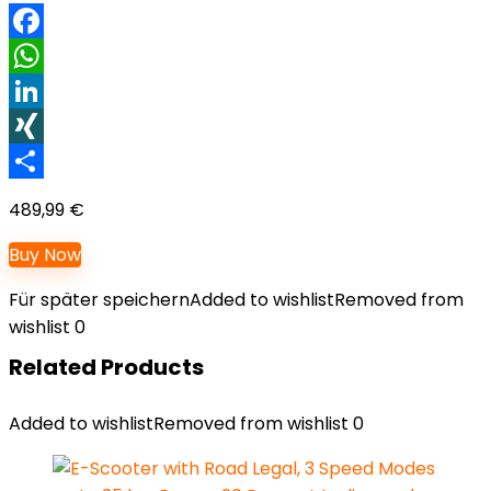
Facebook
WhatsApp
LinkedIn
XING
Teilen
489,99
€
Buy Now
Für später speichern
Added to wishlist
Removed from
wishlist
0
Related Products
Added to wishlist
Removed from wishlist
0