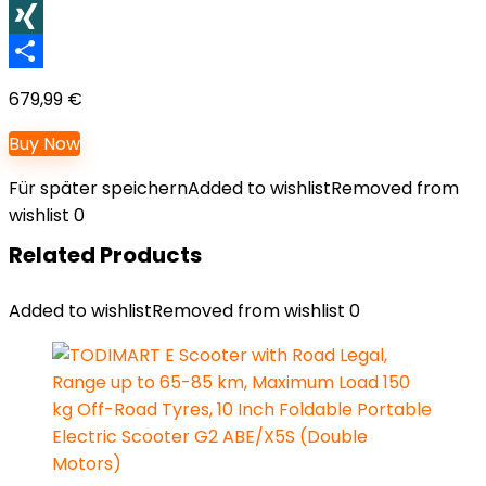
LinkedIn
XING
Teilen
679,99
€
Buy Now
Für später speichern
Added to wishlist
Removed from
wishlist
0
Related Products
Added to wishlist
Removed from wishlist
0