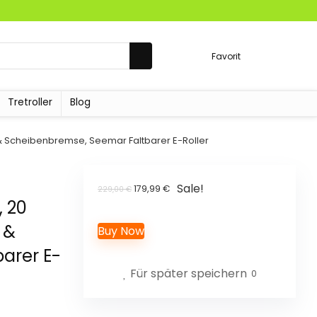
Favorit
Tretroller
Blog
 & Scheibenbremse, Seemar Faltbarer E-Roller
Sale!
Ursprünglicher
Aktueller
179,99
€
229,00
€
 20
Preis
Preis
 &
war:
ist:
Buy Now
229,00 €
179,99 €.
arer E-
Für später speichern
0