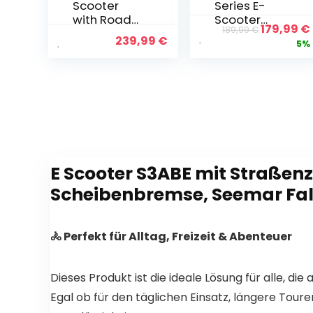
Scooter
Series E-
with Road
Scooter
Ursprüng
179,99
€
189,99
€
Approval
with Road
239,99
€
Preis
5%
Max 40 km
Approval,
war:
Range, Dual
30 km
189,99 €
Brake
Range, 350
System and
W Motor, 8.5
Double
Inch
Suspension,
Honeycomb
10 Inch
Tyres, Dual-
Electric
Brake
Scooter 20
System, for
E Scooter S3ABE mit Straßen
km/h,
Adults
Electric
Scheibenbremse, Seemar Falt
Scooter up
to 120 kg for
Medium
🚴 Perfekt für Alltag, Freizeit & Abenteuer
and Long
Commuting
Routes
Dieses Produkt ist die ideale Lösung für alle, die
Egal ob für den täglichen Einsatz, längere To