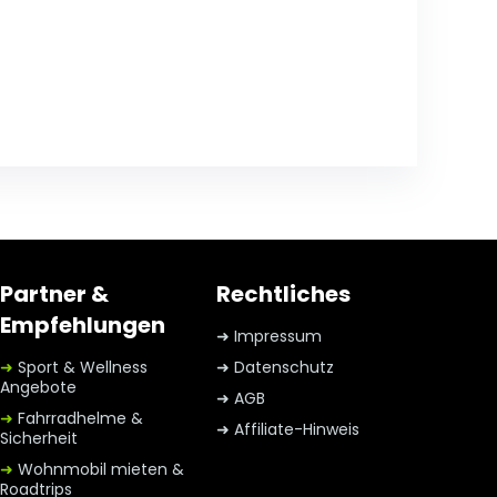
Partner &
Rechtliches
Empfehlungen
➜ Impressum
➜
Sport & Wellness
➜ Datenschutz
Angebote
➜ AGB
➜
Fahrradhelme &
➜ Affiliate-Hinweis
Sicherheit
➜
Wohnmobil mieten &
Roadtrips