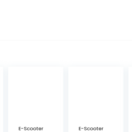
n
n
E-Scooter
E-Scooter