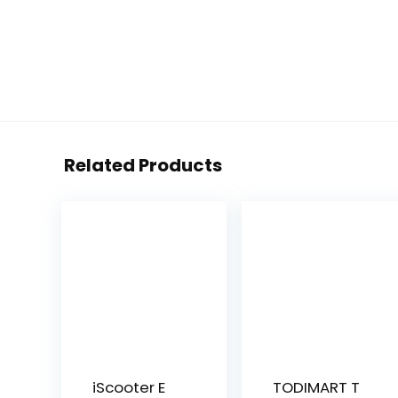
Related Products
iScooter E
TODIMART T