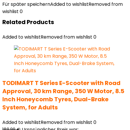
Für später speichern
Added to wishlist
Removed from
wishlist
0
Related Products
Added to wishlist
Removed from wishlist
0
TODIMART T Series E-Scooter with Road
Approval, 30 km Range, 350 W Motor, 8.5
Inch Honeycomb Tyres, Dual-Brake
System, for Adults
Added to wishlist
Removed from wishlist
0
189,99
€
Ursprünglicher Preis war: