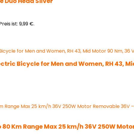
e Duo Head Silver
reis ist: 9,99 €.
lectric Bicycle for Men and Women, RH 43, M
Up to 80 Km Range Max 25 km/h 36V 250W Moto