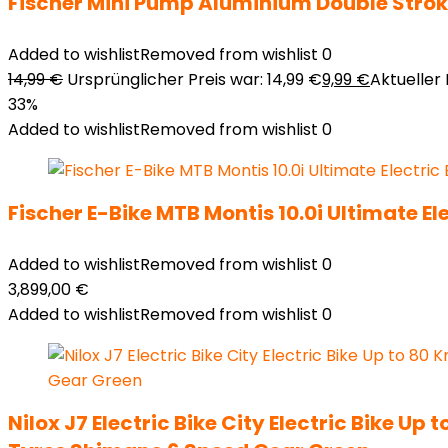
Fischer Mini Pump Aluminium Double Strok
Added to wishlist
Removed from wishlist
0
14,99
€
Ursprünglicher Preis war: 14,99 €
9,99
€
Aktueller P
33%
Added to wishlist
Removed from wishlist
0
Fischer E-Bike MTB Montis 10.0i Ultimate E
Added to wishlist
Removed from wishlist
0
3,899,00
€
Added to wishlist
Removed from wishlist
0
Nilox J7 Electric Bike City Electric Bike 