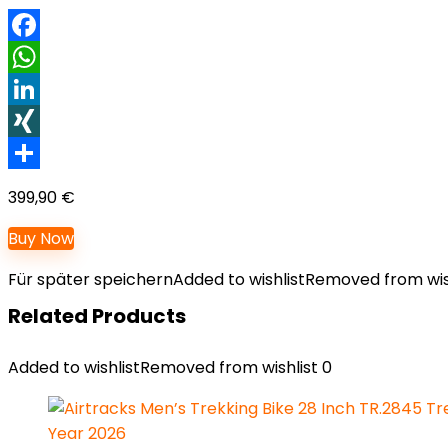
Facebook
WhatsApp
LinkedIn
XING
Teilen
399,90
€
Buy Now
Für später speichern
Added to wishlist
Removed from wis
Related Products
Added to wishlist
Removed from wishlist
0