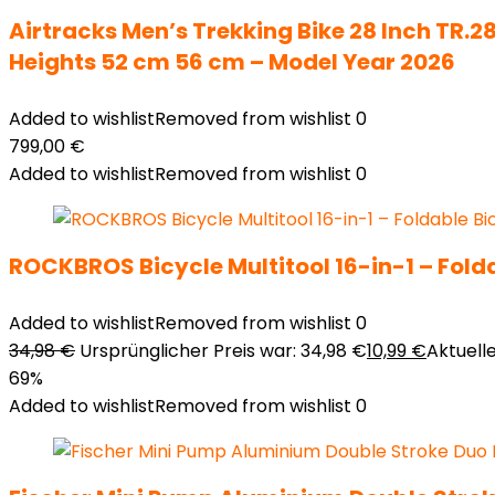
Airtracks Men’s Trekking Bike 28 Inch TR.
Heights 52 cm 56 cm – Model Year 2026
Added to wishlist
Removed from wishlist
0
799,00
€
Added to wishlist
Removed from wishlist
0
ROCKBROS Bicycle Multitool 16-in-1 – Folda
Added to wishlist
Removed from wishlist
0
34,98
€
Ursprünglicher Preis war: 34,98 €
10,99
€
Aktueller
69%
Added to wishlist
Removed from wishlist
0