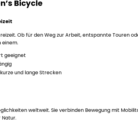
n’s Bicycle
izeit
d Freizeit. Ob für den Weg zur Arbeit, entspannte Touren od
n einem.
ort geeignet
ängig
 kurze und lange Strecken
ichkeiten weltweit. Sie verbinden Bewegung mit Mobilität
 Natur.