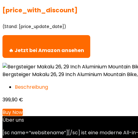
[price_with_discount]
(Stand: [price_update_date])
🔥 Jetzt bei Amazon ansehen
Bergsteiger Makalu 26, 29 Inch Aluminium Mountain Bike, 
Beschreibung
399,90
€
Buy Now
Über uns
[sc name=“websitename“][/sc] ist eine moderne All-in-