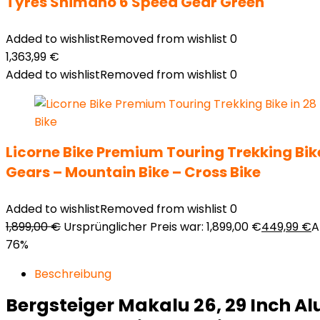
Tyres Shimano 6 Speed Gear Green
Added to wishlist
Removed from wishlist
0
1,363,99
€
Added to wishlist
Removed from wishlist
0
Licorne Bike Premium Touring Trekking Bike
Gears – Mountain Bike – Cross Bike
Added to wishlist
Removed from wishlist
0
1,899,00
€
Ursprünglicher Preis war: 1,899,00 €
449,99
€
A
76%
Beschreibung
Bergsteiger Makalu 26, 29 Inch Al