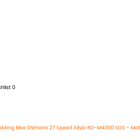
hlist
0