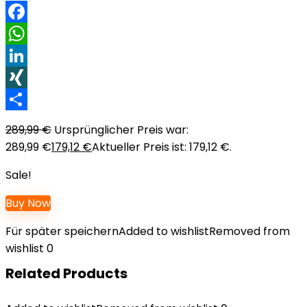
Facebook
WhatsApp
LinkedIn
XING
Teilen
289,99
€
Ursprünglicher Preis war:
289,99 €
179,12
€
Aktueller Preis ist: 179,12 €.
Sale!
Buy Now
Für später speichern
Added to wishlist
Removed from
wishlist
0
Related Products