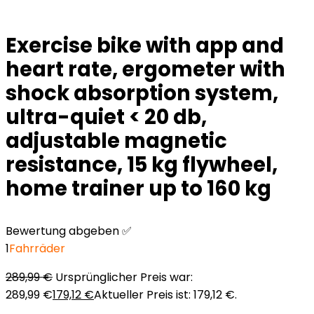
Exercise bike with app and
heart rate, ergometer with
shock absorption system,
ultra-quiet < 20 db,
adjustable magnetic
resistance, 15 kg flywheel,
home trainer up to 160 kg
Bewertung abgeben ✅
1
Fahrräder
289,99
€
Ursprünglicher Preis war:
289,99 €
179,12
€
Aktueller Preis ist: 179,12 €.