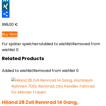
LinkedIn
XING
Teilen
999,00
€
Buy Now
Für später speichern
Added to wishlist
Removed from
wishlist
0
Related Products
Added to wishlist
Removed from wishlist
0
Hiland 28 Zoll Rennrad 14 Gang,