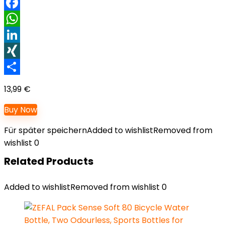
Facebook
WhatsApp
LinkedIn
XING
Teilen
13,99
€
Buy Now
Für später speichern
Added to wishlist
Removed from
wishlist
0
Related Products
Added to wishlist
Removed from wishlist
0