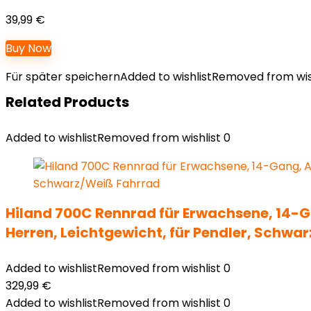
Teilen
39,99
€
Buy Now
Für später speichern
Added to wishlist
Removed from wis
Related Products
Added to wishlist
Removed from wishlist
0
Hiland 700C Rennrad für Erwachsene, 14-
Herren, Leichtgewicht, für Pendler, Schwa
Added to wishlist
Removed from wishlist
0
329,99
€
Added to wishlist
Removed from wishlist
0