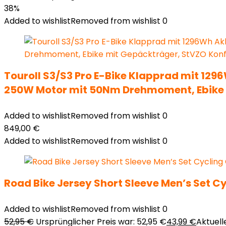
38%
Added to wishlist
Removed from wishlist
0
Touroll S3/S3 Pro E-Bike Klapprad mit 129
250W Motor mit 50Nm Drehmoment, Ebike 
Added to wishlist
Removed from wishlist
0
849,00
€
Added to wishlist
Removed from wishlist
0
Road Bike Jersey Short Sleeve Men’s Set C
Added to wishlist
Removed from wishlist
0
52,95
€
Ursprünglicher Preis war: 52,95 €
43,99
€
Aktuelle