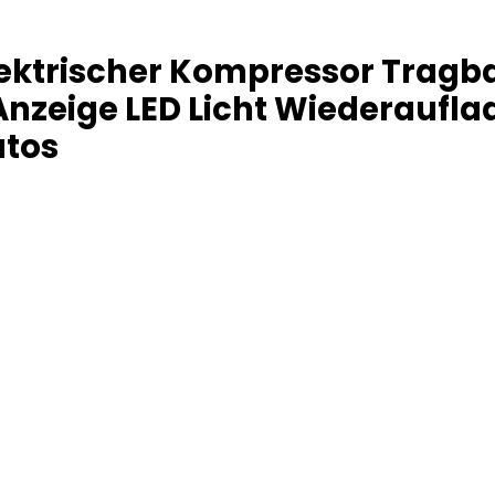
lektrischer Kompressor Tragb
nzeige LED Licht Wiederauflad
utos