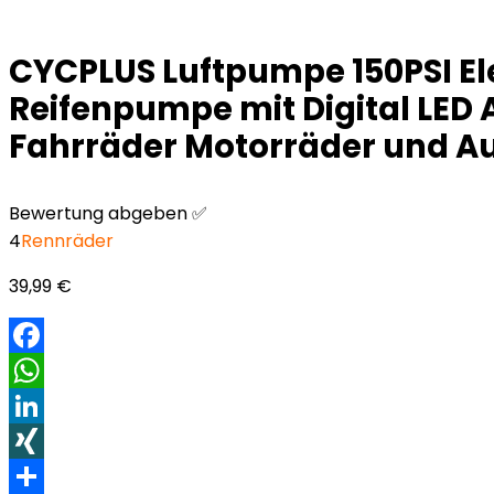
CYCPLUS Luftpumpe 150PSI E
Reifenpumpe mit Digital LED A
Fahrräder Motorräder und A
Bewertung abgeben ✅
4
Rennräder
39,99
€
Facebook
WhatsApp
LinkedIn
XING