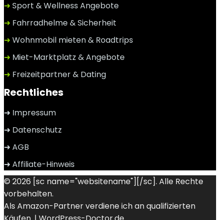
➜
Sport & Wellness Angebote
➜
Fahrradhelme & Sicherheit
➜
Wohnmobil mieten & Roadtrips
➜
Miet-Marktplatz & Angebote
➜
Freizeitpartner & Dating
Rechtliches
➜ Impressum
➜ Datenschutz
➜ AGB
➜ Affiliate-Hinweis
© 2026 [sc name="websitename"][/sc]. Alle Rechte
vorbehalten.
Als Amazon-Partner verdiene ich an qualifizierten
Käufen. |
WordPress-Doctor.de