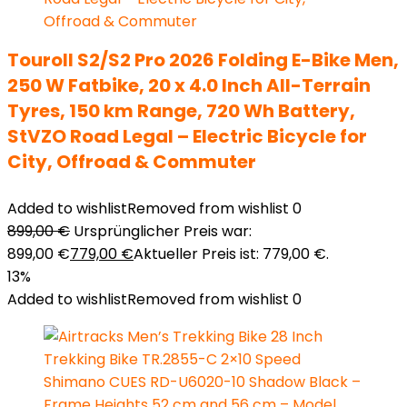
Touroll S2/S2 Pro 2026 Folding E-Bike Men,
250 W Fatbike, 20 x 4.0 Inch All-Terrain
Tyres, 150 km Range, 720 Wh Battery,
StVZO Road Legal – Electric Bicycle for
City, Offroad & Commuter
Added to wishlist
Removed from wishlist
0
899,00
€
Ursprünglicher Preis war:
899,00 €
779,00
€
Aktueller Preis ist: 779,00 €.
13%
Added to wishlist
Removed from wishlist
0