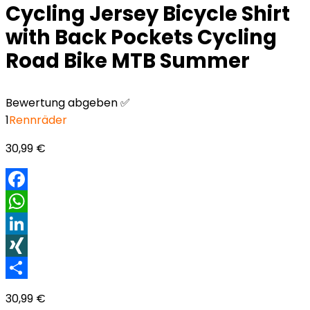
Cycling Jersey Bicycle Shirt
with Back Pockets Cycling
Road Bike MTB Summer
Bewertung abgeben ✅
1
Rennräder
30,99
€
Facebook
WhatsApp
LinkedIn
XING
Teilen
30,99
€