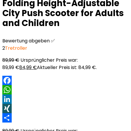
Folding Height-Adjustable
City Push Scooter for Adults
and Children
Bewertung abgeben ✅
2
Tretroller
89,99
€
Ursprünglicher Preis war:
89,99 €
84,99
€
Aktueller Preis ist: 84,99 €.
Facebook
WhatsApp
LinkedIn
XING
Teilen
89,99
€
Ursprünglicher Preis war: