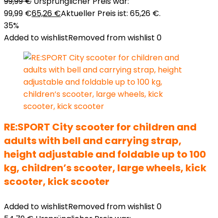
99,99
€
Ursprünglicher Preis war:
99,99 €
65,26
€
Aktueller Preis ist: 65,26 €.
35%
Added to wishlist
Removed from wishlist
0
RE:SPORT City scooter for children and
adults with bell and carrying strap,
height adjustable and foldable up to 100
kg, children’s scooter, large wheels, kick
scooter, kick scooter
Added to wishlist
Removed from wishlist
0