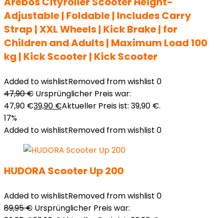
Arebos Cityroller Scooter Height-
Adjustable | Foldable | Includes Carry
Strap | XXL Wheels | Kick Brake | for
Children and Adults | Maximum Load 100
kg | Kick Scooter | Kick Scooter
Added to wishlist
Removed from wishlist
0
47,90
€
Ursprünglicher Preis war:
47,90 €
39,90
€
Aktueller Preis ist: 39,90 €.
17%
Added to wishlist
Removed from wishlist
0
HUDORA Scooter Up 200
Added to wishlist
Removed from wishlist
0
89,95
€
Ursprünglicher Preis war: