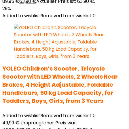
89,95 €
63,90
€
Aktueller Preis ist: 63,90 €.
29%
Added to wishlist
Removed from wishlist
0
YOLEO Children’s Scooter, Tricycle
Scooter with LED Wheels, 2 Wheels Rear
Brakes, 4 Height Adjustable, Foldable
Handlebars, 50 kg Load Capacity, for
Toddlers, Boys, Girls, from 3 Years
Added to wishlist
Removed from wishlist
0
49,99
€
Ursprünglicher Preis war: