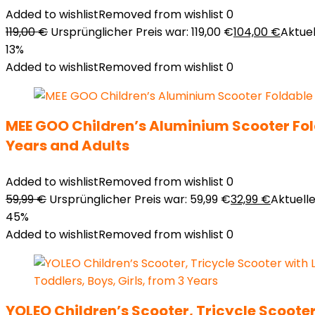
Added to wishlist
Removed from wishlist
0
119,00
€
Ursprünglicher Preis war: 119,00 €
104,00
€
Aktuel
13%
Added to wishlist
Removed from wishlist
0
MEE GOO Children’s Aluminium Scooter Fold
Years and Adults
Added to wishlist
Removed from wishlist
0
59,99
€
Ursprünglicher Preis war: 59,99 €
32,99
€
Aktueller
45%
Added to wishlist
Removed from wishlist
0
YOLEO Children’s Scooter, Tricycle Scooter