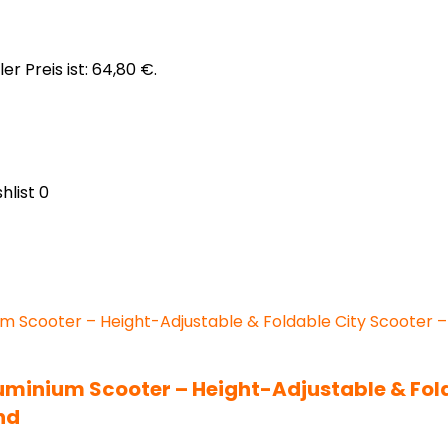
er Preis ist: 64,80 €.
hlist
0
minium Scooter – Height-Adjustable & Folda
nd