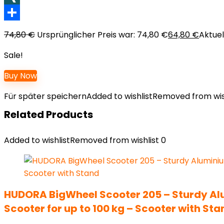
XING
Teilen
74,80
€
Ursprünglicher Preis war: 74,80 €
64,80
€
Aktuell
Sale!
Buy Now
Für später speichern
Added to wishlist
Removed from wis
Related Products
Added to wishlist
Removed from wishlist
0
HUDORA BigWheel Scooter 205 – Sturdy Alu
Scooter for up to 100 kg – Scooter with Sta