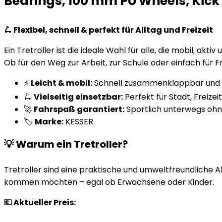
Bearings, 100 mm PU Wheels, Kick S
🛴 Flexibel, schnell & perfekt für Alltag und Freizeit
Ein Tretroller ist die ideale Wahl für alle, die mobil, ak
Ob für den Weg zur Arbeit, zur Schule oder einfach für Fr
⚡
Leicht & mobil:
Schnell zusammenklappbar und e
🛴
Vielseitig einsetzbar:
Perfekt für Stadt, Freize
🚀
Fahrspaß garantiert:
Sportlich unterwegs oh
🏷️
Marke:
KESSER
💡 Warum ein Tretroller?
Tretroller sind eine praktische und umweltfreundliche Al
kommen möchten – egal ob Erwachsene oder Kinder.
💶 Aktueller Preis: