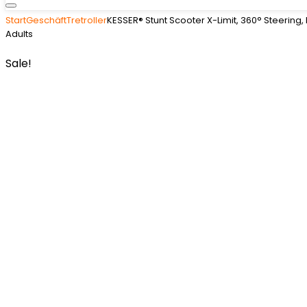
Start
Geschäft
Tretroller
KESSER® Stunt Scooter X-Limit, 360° Steering,
Adults
Sale!