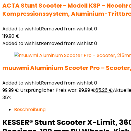
ACTA Stunt Scooter– Modell KSP – Neochro
Kompressionssystem, Aluminium-Trittbrett
Added to wishlist
Removed from wishlist
0
119,90
€
Added to wishlist
Removed from wishlist
0
muuwmi Aluminium Scooter Pro – Scooter,
Added to wishlist
Removed from wishlist
0
99,99
€
Ursprünglicher Preis war: 99,99 €
65,26
€
Aktuelle
35%
Beschreibung
KESSER® Stunt Scooter X-Limit, 360