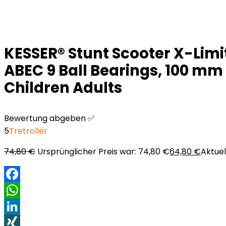
KESSER® Stunt Scooter X-Limit
ABEC 9 Ball Bearings, 100 mm 
Children Adults
Bewertung abgeben ✅
5
Tretroller
74,80
€
Ursprünglicher Preis war: 74,80 €
64,80
€
Aktuell
Facebook
WhatsApp
LinkedIn