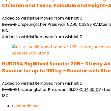
Children and Teens, Foldable and Height-
Added to wishlist
Removed from wishlist
0
82,95
€
Ursprünglicher Preis war: 82,95 €
69,99
€
Aktuelle
16%
Added to wishlist
Removed from wishlist
0
HUDORA BigWheel Scooter 205 – Sturdy Alu
Scooter for up to 100 kg – Scooter with Sta
Added to wishlist
Removed from wishlist
0
119,00
€
Ursprünglicher Preis war: 119,00 €
104,00
€
Aktuel
13%
Beschreibung