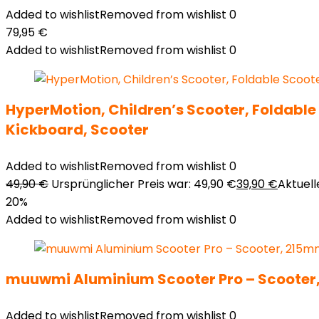
Added to wishlist
Removed from wishlist
0
79,95
€
Added to wishlist
Removed from wishlist
0
HyperMotion, Children’s Scooter, Foldable S
Kickboard, Scooter
Added to wishlist
Removed from wishlist
0
49,90
€
Ursprünglicher Preis war: 49,90 €
39,90
€
Aktuelle
20%
Added to wishlist
Removed from wishlist
0
muuwmi Aluminium Scooter Pro – Scooter,
Added to wishlist
Removed from wishlist
0