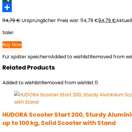
XING
Teilen
114,79
€
Ursprünglicher Preis war: 114,79 €
94,79
€
Aktuell
Sale!
Buy Now
Für später speichern
Added to wishlist
Removed from wis
Related Products
Added to wishlist
Removed from wishlist
0
HUDORA Scooter Start 200, Sturdy Aluminiu
up to 100 kg, Solid Scooter with Stand