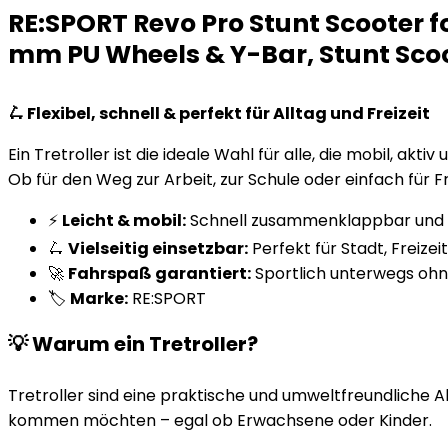
RE:SPORT Revo Pro Stunt Scooter fo
mm PU Wheels & Y-Bar, Stunt Scoote
🛴 Flexibel, schnell & perfekt für Alltag und Freizeit
Ein Tretroller ist die ideale Wahl für alle, die mobil, ak
Ob für den Weg zur Arbeit, zur Schule oder einfach für Fr
⚡
Leicht & mobil:
Schnell zusammenklappbar und e
🛴
Vielseitig einsetzbar:
Perfekt für Stadt, Freize
🚀
Fahrspaß garantiert:
Sportlich unterwegs oh
🏷️
Marke:
RE:SPORT
💡 Warum ein Tretroller?
Tretroller sind eine praktische und umweltfreundliche Al
kommen möchten – egal ob Erwachsene oder Kinder.