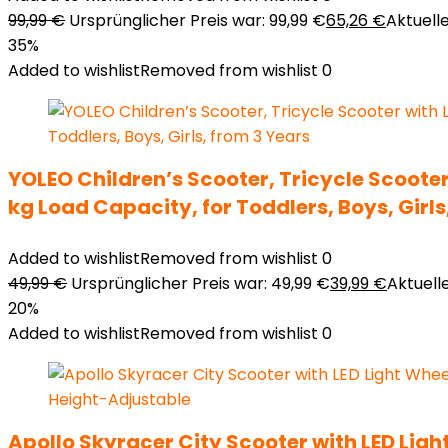
99,99
€
Ursprünglicher Preis war: 99,99 €
65,26
€
Aktuelle
35%
Added to wishlist
Removed from wishlist
0
YOLEO Children’s Scooter, Tricycle Scooter
kg Load Capacity, for Toddlers, Boys, Girls
Added to wishlist
Removed from wishlist
0
49,99
€
Ursprünglicher Preis war: 49,99 €
39,99
€
Aktuelle
20%
Added to wishlist
Removed from wishlist
0
Apollo Skyracer City Scooter with LED Ligh