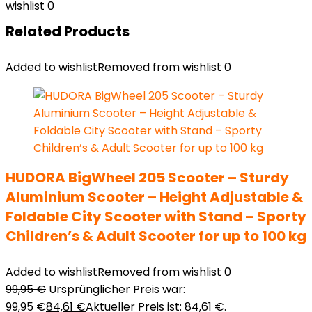
wishlist
0
Related Products
Added to wishlist
Removed from wishlist
0
HUDORA BigWheel 205 Scooter – Sturdy
Aluminium Scooter – Height Adjustable &
Foldable City Scooter with Stand – Sporty
Children’s & Adult Scooter for up to 100 kg
Added to wishlist
Removed from wishlist
0
99,95
€
Ursprünglicher Preis war:
99,95 €
84,61
€
Aktueller Preis ist: 84,61 €.