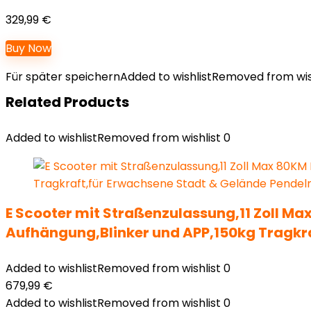
Teilen
329,99
€
Buy Now
Für später speichern
Added to wishlist
Removed from wis
Related Products
Added to wishlist
Removed from wishlist
0
E Scooter mit Straßenzulassung,11 Zoll Max
Aufhängung,Blinker und APP,150kg Tragkra
Added to wishlist
Removed from wishlist
0
679,99
€
Added to wishlist
Removed from wishlist
0