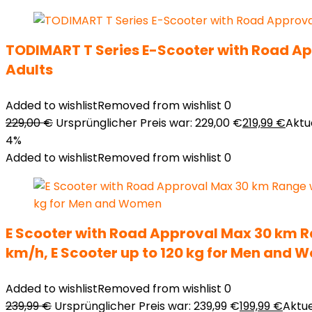
TODIMART T Series E-Scooter with Road Ap
Adults
Added to wishlist
Removed from wishlist
0
229,00
€
Ursprünglicher Preis war: 229,00 €
219,99
€
Aktue
4%
Added to wishlist
Removed from wishlist
0
E Scooter with Road Approval Max 30 km Ra
km/h, E Scooter up to 120 kg for Men and
Added to wishlist
Removed from wishlist
0
239,99
€
Ursprünglicher Preis war: 239,99 €
199,99
€
Aktuel