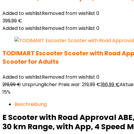
Added to wishlist
Removed from wishlist
0
399,99
€
Added to wishlist
Removed from wishlist
0
TODIMART Escooter Scooter with Road Appr
Scooter for Adults
Added to wishlist
Removed from wishlist
0
219,99
€
Ursprünglicher Preis war: 219,99 €
186,99
€
Aktuel
15%
Beschreibung
E Scooter with Road Approval ABE,
30 km Range, with App, 4 Speed Mo