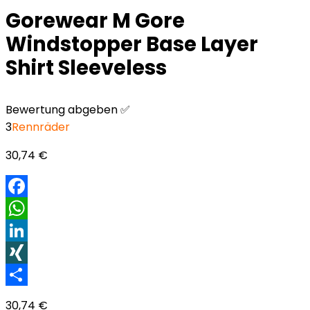
Gorewear M Gore
Windstopper Base Layer
Shirt Sleeveless
Bewertung abgeben ✅
3
Rennräder
30,74
€
Facebook
WhatsApp
LinkedIn
XING
Teilen
30,74
€