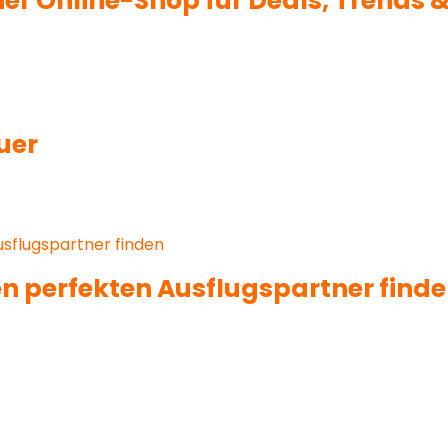
er Online-Shop für Deals, Trends 
uer
n perfekten Ausflugspartner find