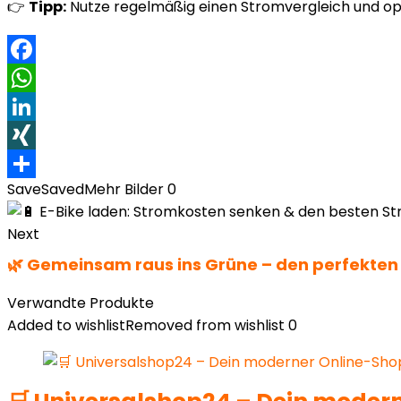
👉
Tipp:
Nutze regelmäßig einen Stromvergleich und opt
Facebook
WhatsApp
LinkedIn
XING
Save
Saved
Mehr Bilder
0
Teilen
Next
🌿 Gemeinsam raus ins Grüne – den perfekten
Verwandte Produkte
Added to wishlist
Removed from wishlist
0